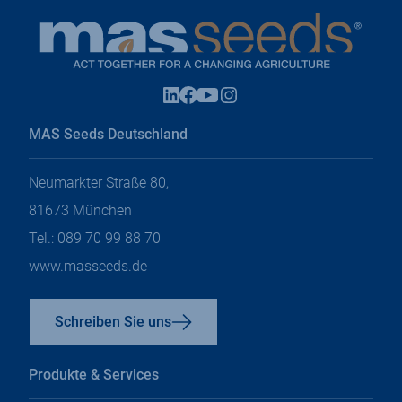
Instagram
Facebook
Linkedin
Youtube
In
In
In
In
einem
einem
einem
einem
neuen
MAS Seeds Deutschland
neuen
neuen
neuen
Tab
Tab
Tab
Tab
öffnen
öffnen
öffnen
öffnen
Neumarkter Straße 80,
81673 München
Tel.: 089 70 99 88 70
www.masseeds.de
Schreiben Sie uns
Produkte & Services