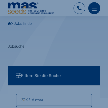
Gehen
Gehen
MAS
Sie
Sie
Seeds
zur
zum
Kontakt
Hauptm
Deutschland
Hauptnavigation
Hauptinhalt
mobil
Jobs finder
Jobsuche
Filtern Sie die Suche
D
V
e
e