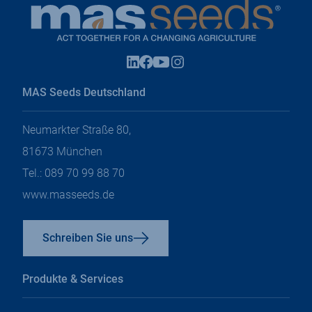
Instagram
Facebook
Linkedin
Youtube
In
In
In
In
einem
einem
einem
einem
neuen
MAS Seeds Deutschland
neuen
neuen
neuen
Tab
Tab
Tab
Tab
öffnen
öffnen
öffnen
öffnen
Neumarkter Straße 80,
81673 München
Tel.: 089 70 99 88 70
www.masseeds.de
Schreiben Sie uns
Produkte & Services