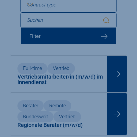
p
r
a
t
r
r
S
t
ä
u
Filter
m
g
c
e
e
h
n
e
Full-time
Vertrieb
t
n
Vertriebsmitarbeiter/in (m/w/d) im
s
Innendienst
Berater
Remote
Bundesweit
Vertrieb
Regionale Berater (m/w/d)